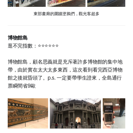
東部畫廊的圍牆塗鴉們，觀光客超多
博物館島
逛不完指數：⭐⭐⭐⭐⭐⭐
博物館島，顧名思義就是充斥著許多博物館的集中地
帶，由於實在太大太多東西，這次看到看完西亞博物
館之後就昏頭了。p.s. 一定要帶學生證來，全島通行
票瞬間省9歐