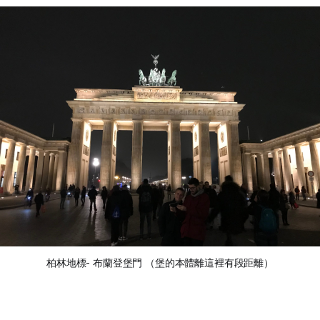
柏林地標- 布蘭登堡門 （堡的本體離這裡有段距離）