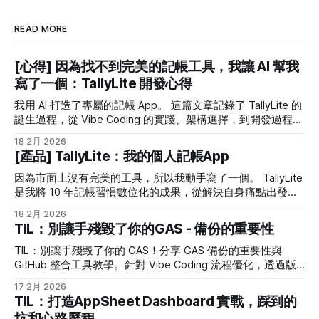
READ MORE
[心得] 因為找不到完美的記帳工具，我讓 AI 幫我
寫了一個：TallyLite 開發心得
我用 AI 打造了專屬的記帳 App。 這篇文章記錄了 TallyLite 的
誕生過程，從 Vibe Coding 的實踐、架構選擇，到開發過程的
踩坑經驗。
18 2月 2026
[產品] TallyLite：我的個人記帳App
因為市面上沒有完美的工具，所以我動手寫了一個。 TallyLite
是我將 10 年記帳習慣數位化的成果，從解決自身痛點出發，
具備原生 App 的流暢感與強大的資料彈性。本文記錄了
18 2月 2026
TallyLite 的核心價值、特色與開發初衷，並開放訪客模式體
TIL：別讓手殘毀了你的GAS - 備份的重要性
驗。
TIL：別讓手殘毀了你的 GAS！分享 GAS 備份的重要性與
GitHub 整合工具教學。針對 Vibe Coding 流程優化，透過版
本管理避免 AI 協作時的覆蓋悲劇，保護你的 Google Apps
17 2月 2026
Script 辛苦成果。
TIL：打造AppSheet Dashboard 實戰，踩到的
坑和心路歷程